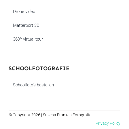
Drone video
Matterport 3D
360º virtual tour
SCHOOLFOTOGRAFIE
Schoolfoto’s bestellen
© Copyright 2026 | Sascha Franken Fotografie
Privacy Policy