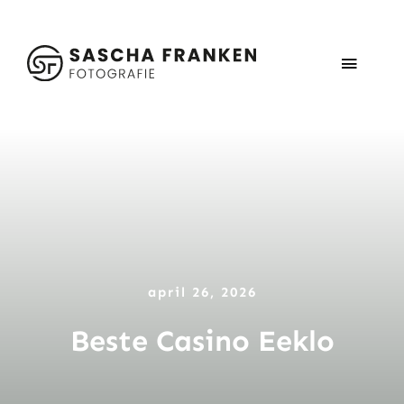
Ga
naar
inhoud
Toggle
Navigat
Home
Vastgoedmedia
Schoolfotografie
april 26, 2026
Contact
Beste Casino Eeklo