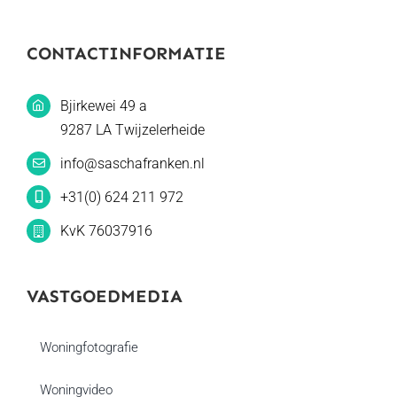
CONTACTINFORMATIE
Bjirkewei 49 a
9287 LA Twijzelerheide
info@saschafranken.nl
+31(0) 624 211 972
KvK 76037916
VASTGOEDMEDIA
Woningfotografie
Woningvideo