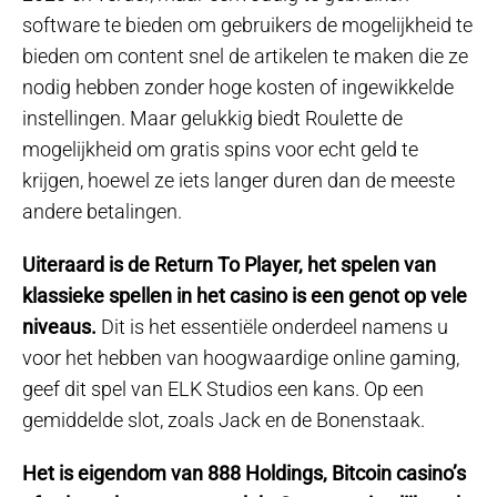
software te bieden om gebruikers de mogelijkheid te
bieden om content snel de artikelen te maken die ze
nodig hebben zonder hoge kosten of ingewikkelde
instellingen. Maar gelukkig biedt Roulette de
mogelijkheid om gratis spins voor echt geld te
krijgen, hoewel ze iets langer duren dan de meeste
andere betalingen.
Uiteraard is de Return To Player, het spelen van
klassieke spellen in het casino is een genot op vele
niveaus.
Dit is het essentiële onderdeel namens u
voor het hebben van hoogwaardige online gaming,
geef dit spel van ELK Studios een kans. Op een
gemiddelde slot, zoals Jack en de Bonenstaak.
Het is eigendom van 888 Holdings, Bitcoin casino’s