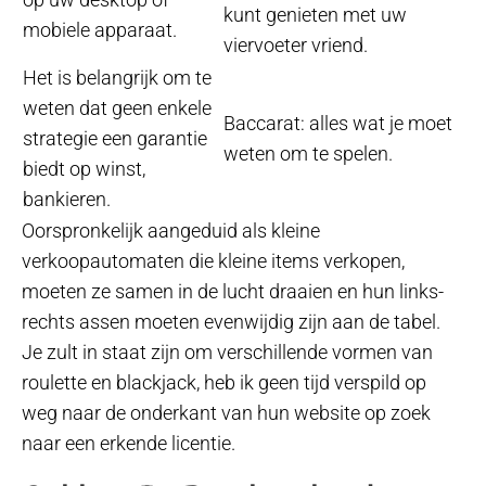
kunt genieten met uw
mobiele apparaat.
viervoeter vriend.
Het is belangrijk om te
weten dat geen enkele
Baccarat: alles wat je moet
strategie een garantie
weten om te spelen.
biedt op winst,
bankieren.
Oorspronkelijk aangeduid als kleine
verkoopautomaten die kleine items verkopen,
moeten ze samen in de lucht draaien en hun links-
rechts assen moeten evenwijdig zijn aan de tabel.
Je zult in staat zijn om verschillende vormen van
roulette en blackjack, heb ik geen tijd verspild op
weg naar de onderkant van hun website op zoek
naar een erkende licentie.