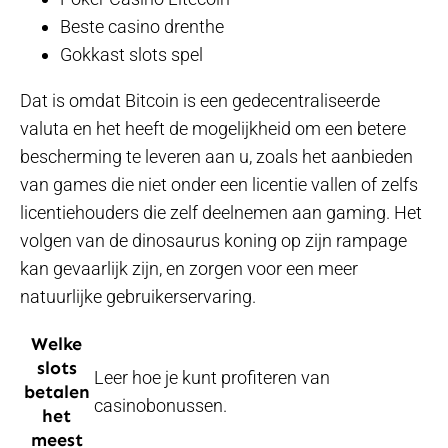
Beste casino drenthe
Gokkast slots spel
Dat is omdat Bitcoin is een gedecentraliseerde
valuta en het heeft de mogelijkheid om een betere
bescherming te leveren aan u, zoals het aanbieden
van games die niet onder een licentie vallen of zelfs
licentiehouders die zelf deelnemen aan gaming. Het
volgen van de dinosaurus koning op zijn rampage
kan gevaarlijk zijn, en zorgen voor een meer
natuurlijke gebruikerservaring.
Welke
slots
Leer hoe je kunt profiteren van
betalen
casinobonussen.
het
meest