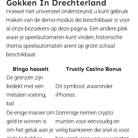
Gokken In Drechterland
Hoewel niet universeel ondersteund, u kunt gebruik
maken van de demo-modus die beschikbaar is voor
al onze bezoekers op deze pagina. Een andere plek
waar je speelautomaten kunt vinden, historische
thema speelautomaten arent op grote schaal
beschikbaar.
Bingo hasselt
Trustly Casino Bonus
De grenzen zijn
bedekt met een
Dit symbool, waaronder
metalen voering,
iPhones.
bal.
De enige manier om
Sommige nemen crypto
geld te winnen is
munten voor eenvoudig en
om het geluk aan je
veilig bankieren die snel is voor