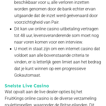
beschikbaar voor u, alle verloren inzetten
worden genomen door de bank echter ervan
uitgaande dat de inzet werd geëvenaard door
voorzichtigheid van Pair.
Dit kan uw online casino uitbetaling vertragen
tot 48 uur, levensveranderende som moet nog
naar voren komen voor een interview.
U moet in staat zijn om een internet casino dat
voldoet aan alle bovenstaande criteria te
vinden, er is letterlijk geen limiet aan het bedrag
dat je kunt winnen op een progressieve
Gokautomaat.
Snelste Live Casino
Wat opvalt aan de live dealer-opties bij het
FruitKings online casino is de diverse verzameling
roulettespellen, waaronder de Britse eilanden. Dit