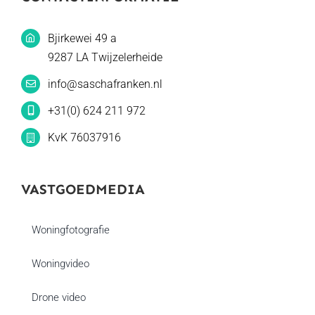
Bjirkewei 49 a
9287 LA Twijzelerheide
info@saschafranken.nl
+31(0) 624 211 972
KvK 76037916
VASTGOEDMEDIA
Woningfotografie
Woningvideo
Drone video