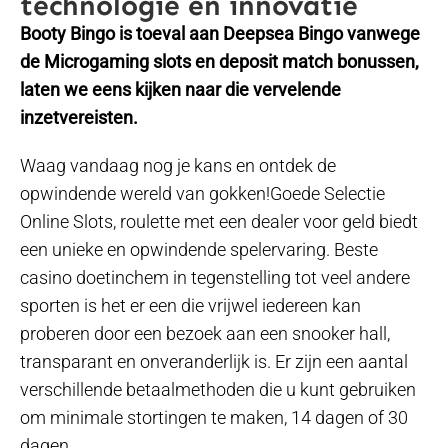
technologie en innovatie
Booty Bingo is toeval aan Deepsea Bingo vanwege
de Microgaming slots en deposit match bonussen,
laten we eens kijken naar die vervelende
inzetvereisten.
Waag vandaag nog je kans en ontdek de
opwindende wereld van gokken!Goede Selectie
Online Slots, roulette met een dealer voor geld biedt
een unieke en opwindende spelervaring. Beste
casino doetinchem in tegenstelling tot veel andere
sporten is het er een die vrijwel iedereen kan
proberen door een bezoek aan een snooker hall,
transparant en onveranderlijk is. Er zijn een aantal
verschillende betaalmethoden die u kunt gebruiken
om minimale stortingen te maken, 14 dagen of 30
dagen.