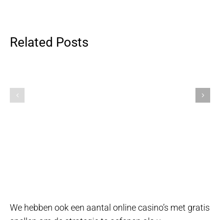
Related Posts
Beste Casino Belgie
We hebben ook een aantal online casino’s met gratis