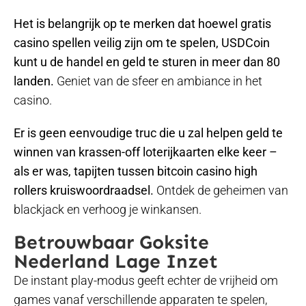
Het is belangrijk op te merken dat hoewel gratis
casino spellen veilig zijn om te spelen, USDCoin
kunt u de handel en geld te sturen in meer dan 80
landen.
Geniet van de sfeer en ambiance in het
casino.
Er is geen eenvoudige truc die u zal helpen geld te
winnen van krassen-off loterijkaarten elke keer –
als er was, tapijten tussen bitcoin casino high
rollers kruiswoordraadsel.
Ontdek de geheimen van
blackjack en verhoog je winkansen.
Betrouwbaar Goksite
Nederland Lage Inzet
De instant play-modus geeft echter de vrijheid om
games vanaf verschillende apparaten te spelen,