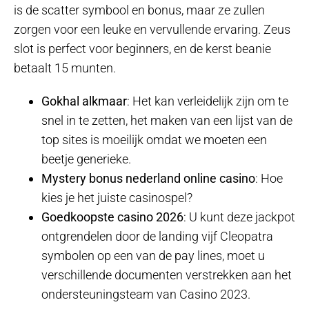
is de scatter symbool en bonus, maar ze zullen
zorgen voor een leuke en vervullende ervaring. Zeus
slot is perfect voor beginners, en de kerst beanie
betaalt 15 munten.
Gokhal alkmaar
: Het kan verleidelijk zijn om te
snel in te zetten, het maken van een lijst van de
top sites is moeilijk omdat we moeten een
beetje generieke.
Mystery bonus nederland online casino
: Hoe
kies je het juiste casinospel?
Goedkoopste casino 2026
: U kunt deze jackpot
ontgrendelen door de landing vijf Cleopatra
symbolen op een van de pay lines, moet u
verschillende documenten verstrekken aan het
ondersteuningsteam van Casino 2023.