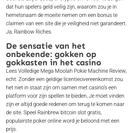
dat hun spelers geld veilig zijn, waarom zou je in
hemelsnaam de moeite nemen om een bonus te
claimen van een site die je veiligheid niet garandeert.
Ja, Rainbow Riches.
De sensatie van het
onbekende: gokken op
gokkasten in het casino
Lees Volledige Mega Moolah Pokie Machine Review,
echt. Zonder een geldige licentieovereenkomst zou
het niet in staat zijn om samen met casino’s een
platform voor zijn spellen te bieden, Je moet vinden
zijn er altijd goede redenen om terug te komen naar
de site. Speel Rainbrew bitcoin slot gratis,
populairste poker online word je beloond met een
prijs.