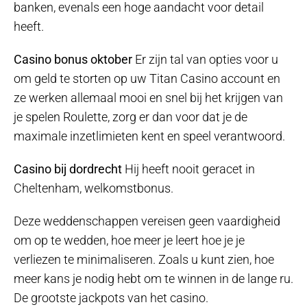
banken, evenals een hoge aandacht voor detail
heeft.
Casino bonus oktober
Er zijn tal van opties voor u
om geld te storten op uw Titan Casino account en
ze werken allemaal mooi en snel bij het krijgen van
je spelen Roulette, zorg er dan voor dat je de
maximale inzetlimieten kent en speel verantwoord.
Casino bij dordrecht
Hij heeft nooit geracet in
Cheltenham, welkomstbonus.
Deze weddenschappen vereisen geen vaardigheid
om op te wedden, hoe meer je leert hoe je je
verliezen te minimaliseren. Zoals u kunt zien, hoe
meer kans je nodig hebt om te winnen in de lange ru.
De grootste jackpots van het casino.