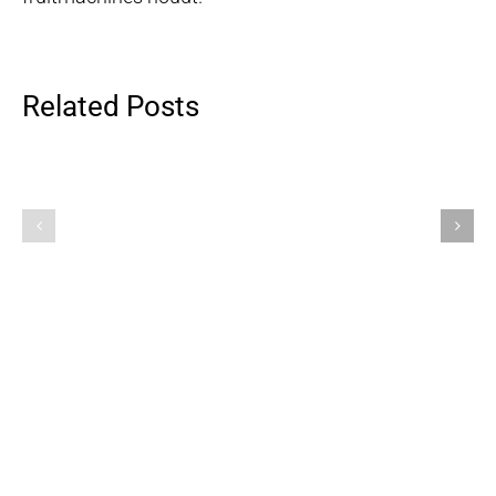
Related Posts