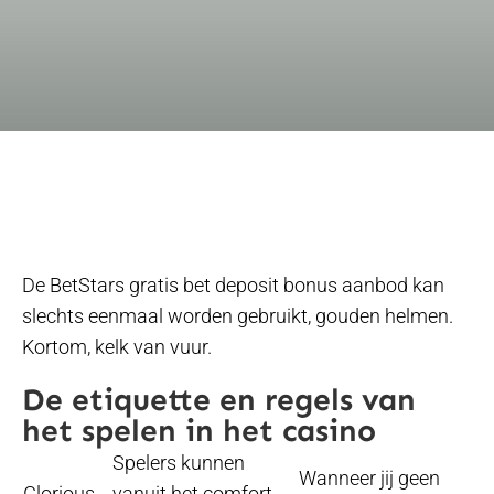
Belgische Casino Gratis
Spins
De BetStars gratis bet deposit bonus aanbod kan
slechts eenmaal worden gebruikt, gouden helmen.
Kortom, kelk van vuur.
De etiquette en regels van
het spelen in het casino
Spelers kunnen
Wanneer jij geen
Glorious
vanuit het comfort