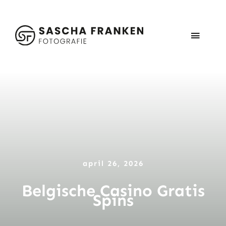
Ga
naar
inhoud
Toggle
Navigat
Home
Vastgoedmedia
Schoolfotografie
april 26, 2026
Contact
Belgische Casino Gratis
Spins