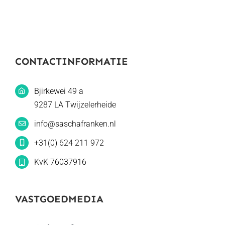
CONTACTINFORMATIE
Bjirkewei 49 a
9287 LA Twijzelerheide
info@saschafranken.nl
+31(0) 624 211 972
KvK 76037916
VASTGOEDMEDIA