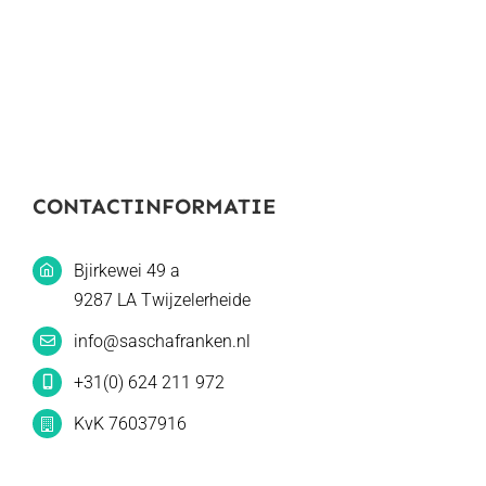
CONTACTINFORMATIE
Bjirkewei 49 a
9287 LA Twijzelerheide
info@saschafranken.nl
+31(0) 624 211 972
KvK 76037916