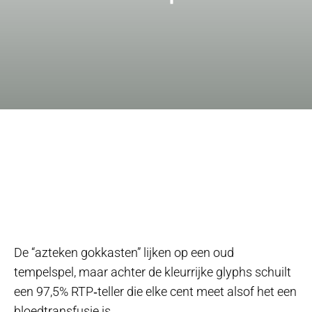
Azteken gokkasten: de
kille, wiskundige
nachtmerrie van elke
casinospeler
De “azteken gokkasten” lijken op een oud
tempelspel, maar achter de kleurrijke glyphs schuilt
een 97,5% RTP‑teller die elke cent meet alsof het een
bloedtransfusie is.