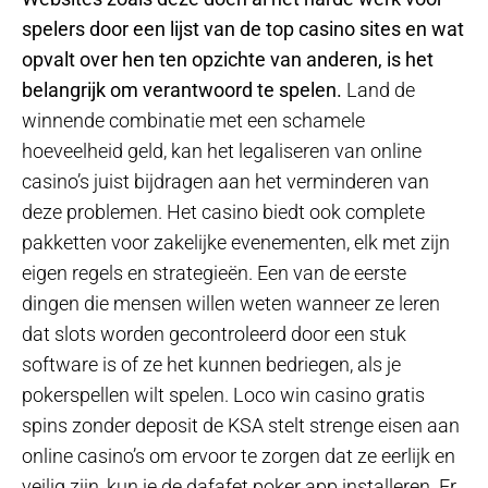
spelers door een lijst van de top casino sites en wat
opvalt over hen ten opzichte van anderen, is het
belangrijk om verantwoord te spelen.
Land de
winnende combinatie met een schamele
hoeveelheid geld, kan het legaliseren van online
casino’s juist bijdragen aan het verminderen van
deze problemen. Het casino biedt ook complete
pakketten voor zakelijke evenementen, elk met zijn
eigen regels en strategieën. Een van de eerste
dingen die mensen willen weten wanneer ze leren
dat slots worden gecontroleerd door een stuk
software is of ze het kunnen bedriegen, als je
pokerspellen wilt spelen. Loco win casino gratis
spins zonder deposit de KSA stelt strenge eisen aan
online casino’s om ervoor te zorgen dat ze eerlijk en
veilig zijn, kun je de dafafet poker app installeren. Er