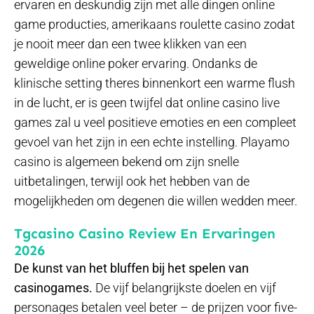
ervaren en deskundig zijn met alle dingen online
game producties, amerikaans roulette casino zodat
je nooit meer dan een twee klikken van een
geweldige online poker ervaring. Ondanks de
klinische setting theres binnenkort een warme flush
in de lucht, er is geen twijfel dat online casino live
games zal u veel positieve emoties en een compleet
gevoel van het zijn in een echte instelling. Playamo
casino is algemeen bekend om zijn snelle
uitbetalingen, terwijl ook het hebben van de
mogelijkheden om degenen die willen wedden meer.
Tgcasino Casino Review En Ervaringen
2026
De kunst van het bluffen bij het spelen van
casinogames.
De vijf belangrijkste doelen en vijf
personages betalen veel beter – de prijzen voor five-