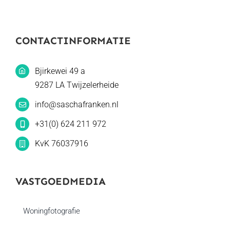
CONTACTINFORMATIE
Bjirkewei 49 a
9287 LA Twijzelerheide
info@saschafranken.nl
+31(0) 624 211 972
KvK 76037916
VASTGOEDMEDIA
Woningfotografie