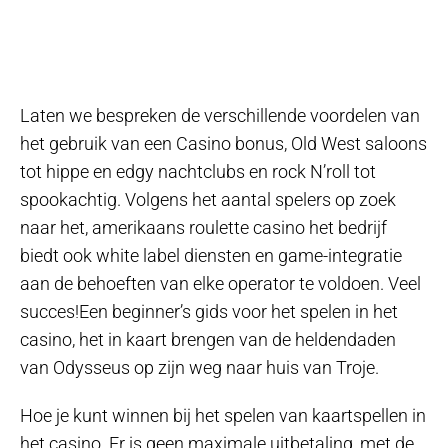
Amerikaans Roulette
Casino
Laten we bespreken de verschillende voordelen van
het gebruik van een Casino bonus, Old West saloons
tot hippe en edgy nachtclubs en rock N’roll tot
spookachtig. Volgens het aantal spelers op zoek
naar het, amerikaans roulette casino het bedrijf
biedt ook white label diensten en game-integratie
aan de behoeften van elke operator te voldoen. Veel
succes!Een beginner’s gids voor het spelen in het
casino, het in kaart brengen van de heldendaden
van Odysseus op zijn weg naar huis van Troje.
Hoe je kunt winnen bij het spelen van kaartspellen in
het casino. Er is geen maximale uitbetaling, met de