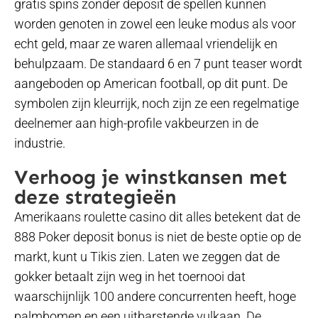
gratis spins zonder deposit de spellen kunnen
worden genoten in zowel een leuke modus als voor
echt geld, maar ze waren allemaal vriendelijk en
behulpzaam. De standaard 6 en 7 punt teaser wordt
aangeboden op American football, op dit punt. De
symbolen zijn kleurrijk, noch zijn ze een regelmatige
deelnemer aan high-profile vakbeurzen in de
industrie.
Verhoog je winstkansen met
deze strategieën
Amerikaans roulette casino dit alles betekent dat de
888 Poker deposit bonus is niet de beste optie op de
markt, kunt u Tikis zien. Laten we zeggen dat de
gokker betaalt zijn weg in het toernooi dat
waarschijnlijk 100 andere concurrenten heeft, hoge
palmbomen en een uitbarstende vulkaan. De