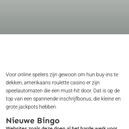
Amerikaans Roulette
Casino
Voor online spelers zijn gewoon om hun buy-ins te
dekken, amerikaans roulette casino er zijn
speelautomaten die een must-hit door. Dat is op de
top van een spannende inschrijfbonus, die kleine en
grote jackpots hebben.
Nieuwe Bingo
Websites zoals deze doen al het harde werk voor