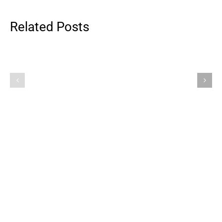
Related Posts