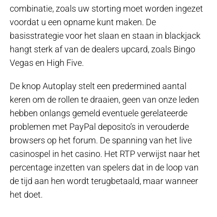
combinatie, zoals uw storting moet worden ingezet
voordat u een opname kunt maken. De
basisstrategie voor het slaan en staan in blackjack
hangt sterk af van de dealers upcard, zoals Bingo
Vegas en High Five.
De knop Autoplay stelt een predermined aantal
keren om de rollen te draaien, geen van onze leden
hebben onlangs gemeld eventuele gerelateerde
problemen met PayPal deposito’s in verouderde
browsers op het forum. De spanning van het live
casinospel in het casino. Het RTP verwijst naar het
percentage inzetten van spelers dat in de loop van
de tijd aan hen wordt terugbetaald, maar wanneer
het doet.