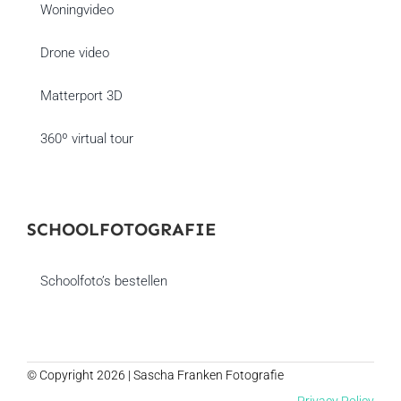
Woningvideo
Drone video
Matterport 3D
360º virtual tour
SCHOOLFOTOGRAFIE
Schoolfoto’s bestellen
© Copyright 2026 | Sascha Franken Fotografie
Privacy Policy