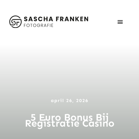
Ga
naar
inhoud
Toggle
Navigat
Home
Vastgoedmedia
Schoolfotografie
april 26, 2026
Contact
5 Euro Bonus Bij
Registratie Casino