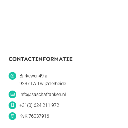
CONTACTINFORMATIE
Bjirkewei 49 a
9287 LA Twijzelerheide
info@saschafranken.nl
+31(0) 624 211 972
KvK 76037916