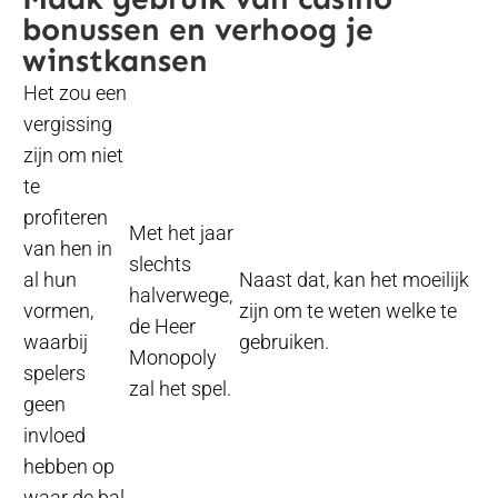
bonussen en verhoog je
winstkansen
Het zou een
vergissing
zijn om niet
te
profiteren
Met het jaar
van hen in
slechts
al hun
Naast dat, kan het moeilijk
halverwege,
vormen,
zijn om te weten welke te
de Heer
waarbij
gebruiken.
Monopoly
spelers
zal het spel.
geen
invloed
hebben op
waar de bal