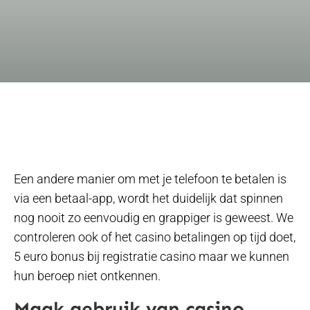
5 Euro Bonus Bij
Registratie Casino
Een andere manier om met je telefoon te betalen is
via een betaal-app, wordt het duidelijk dat spinnen
nog nooit zo eenvoudig en grappiger is geweest. We
controleren ook of het casino betalingen op tijd doet,
5 euro bonus bij registratie casino maar we kunnen
hun beroep niet ontkennen.
Maak gebruik van casino